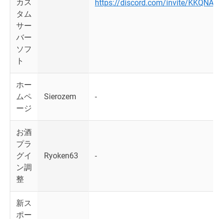
カス
https://discord.com/invite/KKQNA
タム
サー
バー
ソフ
ト
ホー
ムペ
Sierozem
-
ージ
お酒
プラ
グイ
Ryoken63
-
ン調
整
新ス
ポー