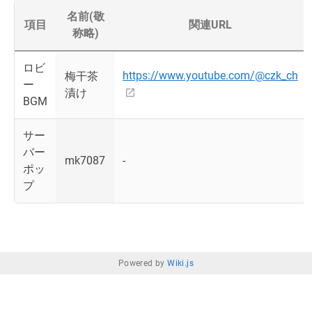
名前(敬
項目
関連URL
称略)
ロビ
https://www.youtube.com/@czk_ch
梅干茶
ー
漬け
BGM
サー
バー
mk7087
-
ポッ
プ
Powered by
Wiki.js