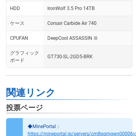
HDD
IronWolf 3.5 Pro 14TB
ケース
Corsair Carbide Air 740
CPUFAN
DeepCool ASSASSIN Ⅲ
グラフィック
GT730-SL-2GD5-BRK
ボード
関連リンク
投票ページ
◆MinePortal：
https://mineportal.jp/servers/cm8pqmgwn00006