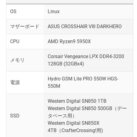
OS
Linux
マザーボード
ASUS CROSSHAIR VIII DARKHERO
CPU
AMD Ryzen9 5950X
Corsair Vengeance LPX DDR4-3200
メモリ
128GB (32GBx4)
Hydro GSM Lite PRO 550W HGS-
電源
550M
Western Digital SN850 1TB
Western Digital SN850 500GB（デー
SSD
タベース用）
Western Digital SN850X
4TB（CrafterCrossing!用)