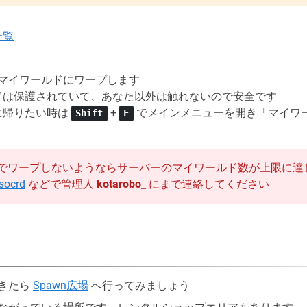
一覧
マイワールドにワープします
ルドは保護されていて、あなた以外は触れないので安全です
こに帰りたい時は
+
でメインメニューを開き「マイワ
Shift
F
でワープしないようならサーバーのマイワールド数が上限に達
ocrd
などで管理人
kotarobo_
にまで連絡してください
きたら
Spawn広場
へ行ってみましょう