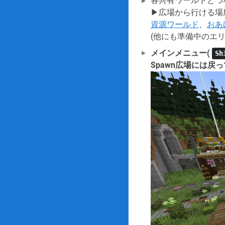
各共有ワールドとつ
▶広場から行ける場
資源ワールド
、
おあ
(他にも準備中のエリ
メインメニュー(
Sh
Spawn広場には戻