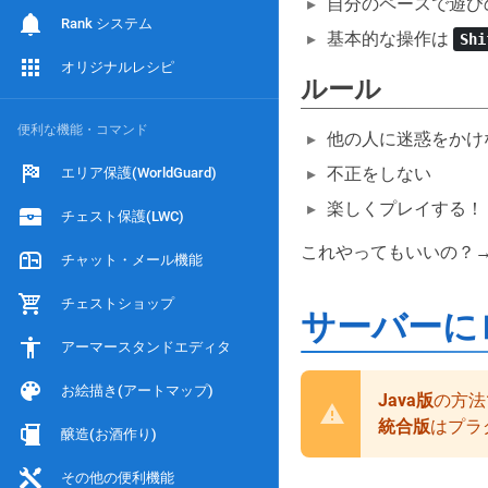
自分のペースで遊び
Rank システム
基本的な操作は
Shi
オリジナルレシピ
ルール
便利な機能・コマンド
他の人に迷惑をかけ
不正をしない
エリア保護(WorldGuard)
楽しくプレイする！
チェスト保護(LWC)
これやってもいいの？
チャット・メール機能
チェストショップ
サーバーに
アーマースタンドエディタ
お絵描き(アートマップ)
Java版
の方法
統合版
はプラ
醸造(お酒作り)
その他の便利機能