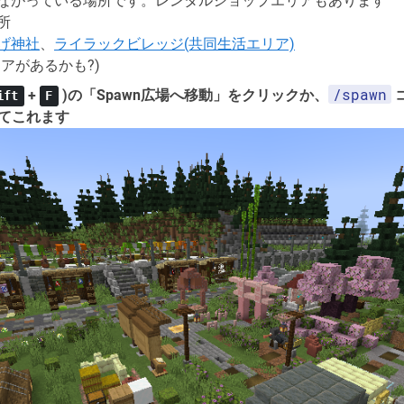
ながっている場所です。レンタルショップエリアもあります
所
げ神社
、
ライラックビレッジ(共同生活エリア)
アがあるかも?)
/spawn
+
)の「Spawn広場へ移動」をクリックか、
ift
F
ってこれます