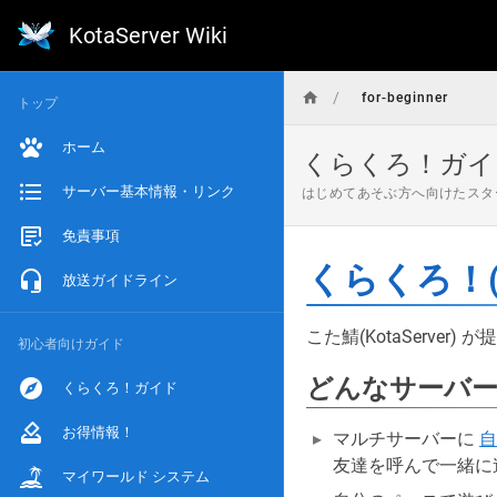
KotaServer Wiki
/
for-beginner
トップ
ホーム
くらくろ！ガイ
サーバー基本情報・リンク
はじめてあそぶ方へ向けたスタ
免責事項
くらくろ！(Cr
放送ガイドライン
こた鯖(KotaServ
初心者向けガイド
どんなサーバ
くらくろ！ガイド
お得情報！
マルチサーバーに
自
友達を呼んで一緒に
マイワールド システム