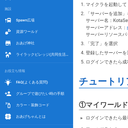
マイクラを起動して
施設
「サーバーを追加」
サーバー名：KotaS
Spawn広場
サーバーアドレス：
資源ワールド
サーバーリソースパ
おあげ神社
「完了」を選択
登録したサーバーを
ライラックビレッジ(共同生活エリア)
ログインできたら成
お役立ち情報
チュートリ
FAQ(よくある質問)
グループで遊びたい時の手順
①マイワール
カラー・装飾コード
おあげちゃんとは
ログインできたら最