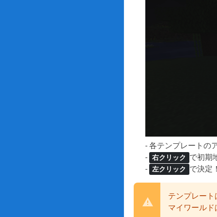
- 各テンプレート
-
で初期
右クリック
-
で決定
左クリック
テンプレート
マイワールド