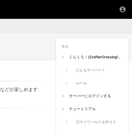
目次
くらくろ！(CrafterCrossing!)って？
どんなサーバー？
ルール
建築などが楽しめます
サーバーにログインする
チュートリアル
①マイワールドを作ろう